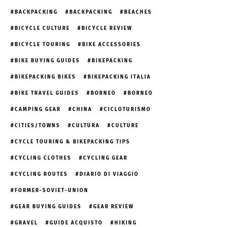
BACKPACKING
BACKPACKING
BEACHES
BICYCLE CULTURE
BICYCLE REVIEW
BICYCLE TOURING
BIKE ACCESSORIES
BIKE BUYING GUIDES
BIKEPACKING
BIKEPACKING BIKES
BIKEPACKING ITALIA
BIKE TRAVEL GUIDES
BORNEO
BORNEO
CAMPING GEAR
CHINA
CICLOTURISMO
CITIES/TOWNS
CULTURA
CULTURE
CYCLE TOURING & BIKEPACKING TIPS
CYCLING CLOTHES
CYCLING GEAR
CYCLING ROUTES
DIARIO DI VIAGGIO
FORMER-SOVIET-UNION
GEAR BUYING GUIDES
GEAR REVIEW
GRAVEL
GUIDE ACQUISTO
HIKING