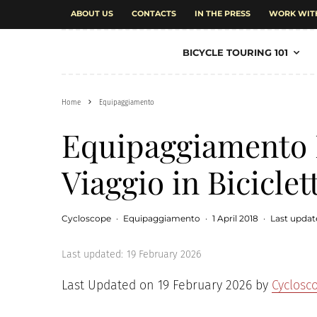
ABOUT US
CONTACTS
IN THE PRESS
WORK WIT
BICYCLE TOURING 101
Home
Equipaggiamento
Equipaggiamento 
Viaggio in Biciclet
Cycloscope
·
Equipaggiamento
·
1 April 2018
·
Last updat
Last updated:
19 February 2026
Last Updated on 19 February 2026 by
Cyclosc