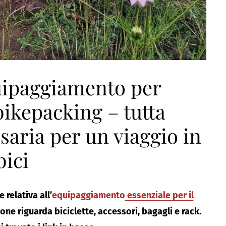
uipaggiamento per
bikepacking – tutta
saria per un viaggio in
bici
e relativa
all’
equipaggiamento
essenziale per il
one riguarda biciclette, accessori, bagagli e rack.