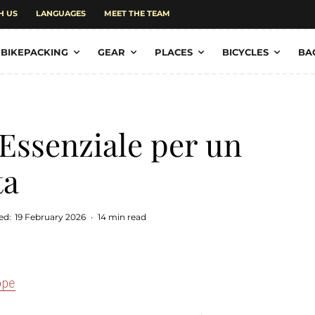
H US
LANGUAGES
MEET THE TEAM
BIKEPACKING
GEAR
PLACES
BICYCLES
BA
Essenziale per un
ta
ed:
19 February 2026
·
14 min read
ope