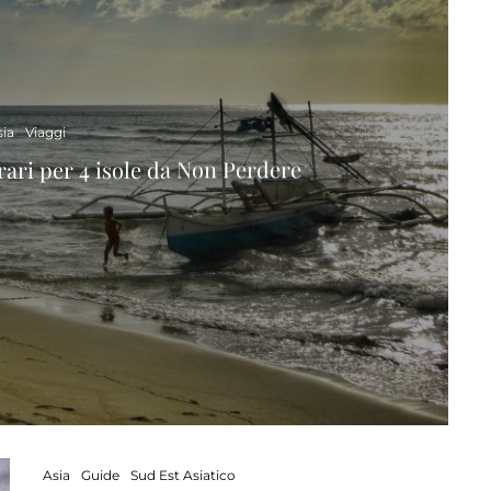
sia
Viaggi
erari per 4 isole da Non Perdere
Asia
Guide
Sud Est Asiatico