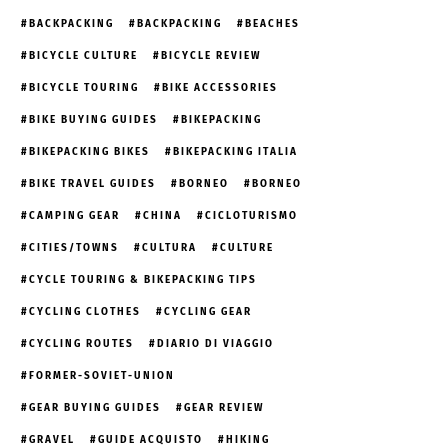
BACKPACKING
BACKPACKING
BEACHES
BICYCLE CULTURE
BICYCLE REVIEW
BICYCLE TOURING
BIKE ACCESSORIES
BIKE BUYING GUIDES
BIKEPACKING
BIKEPACKING BIKES
BIKEPACKING ITALIA
BIKE TRAVEL GUIDES
BORNEO
BORNEO
CAMPING GEAR
CHINA
CICLOTURISMO
CITIES/TOWNS
CULTURA
CULTURE
CYCLE TOURING & BIKEPACKING TIPS
CYCLING CLOTHES
CYCLING GEAR
CYCLING ROUTES
DIARIO DI VIAGGIO
FORMER-SOVIET-UNION
GEAR BUYING GUIDES
GEAR REVIEW
GRAVEL
GUIDE ACQUISTO
HIKING