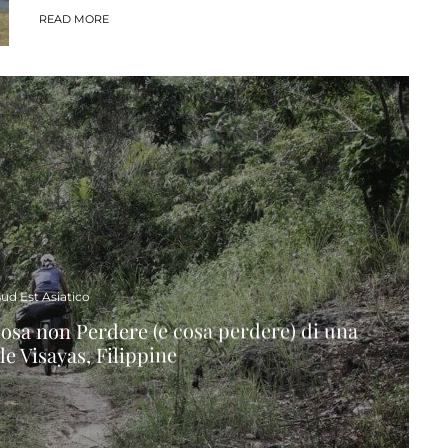
READ MORE
ud Est Asiatico
 Cosa non Perdere (e cosa perdere) di una
le Visayas, Filippine