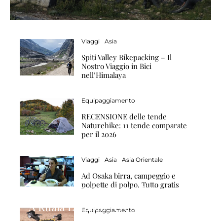
Viaggi
Asia
Spiti Valley Bikepacking – Il
Nostro Viaggio in Bici
nell’Himalaya
Equipaggiamento
RECENSIONE delle tende
Naturehike: 11 tende comparate
per il 2026
Viaggi
Asia
Asia Orientale
Ad Osaka birra, campeggio e
polpette di polpo. Tutto gratis
Viaggi
Asia
Sud Est Asiatico
A Kuala Lumpur, Tra Tecnologia e
Equipaggiamento
Buona Cucina