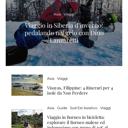
Asia
Viaggi
Viaggio in Siberia d’inverno:
pedalando nel gelo con Dino
Lanzaretti
Asia
Viaggi
Visayas, Filippine: 4 itinerari per 4
isole da Non Perdere
Asia
Guide
Sud Est Asiatico
Viaggi
Viaggio in Borneo in bicicletta:
esplorare il Borneo malese ed
indonesiano con meno di 10€ al