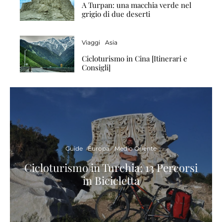
A Turpan: una macchia verde nel
grigio di due deserti
Viaggi
Asia
Cicloturismo in Cina [Itinerari e
Consigli]
Guide
Europa
Medio Oriente
Cicloturismo in Turchia: 13 Percorsi
in Bicicletta