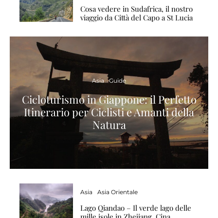
Cosa vedere in Sudafrica, il nostro
viaggio da Città del Capo a St Lucia
Asia
Guide
Cicloturismo in Giappone: il Perfetto
Itinerario per Ciclisti e Amanti della
Natura
Asia
Asia Orientale
Lago Qiandao – Il verde lago delle
mille isole in Zhejiang, Cina