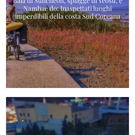
Baia di Suncheon, spiagge di Yeosu, e
Namhae do: Inaspettati luoghi
imperdibili della costa Sud Coreana