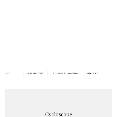
TAGS
BACKPACKING
DIARIO DI VIAGGIO
MALESIA
Cycloscope