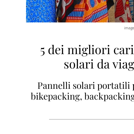
imag
5 dei migliori car
solari da via
Pannelli solari portatil
bikepacking, backpacking