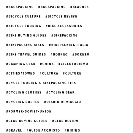
BACKPACKING
BACKPACKING
BEACHES
BICYCLE CULTURE
BICYCLE REVIEW
BICYCLE TOURING
BIKE ACCESSORIES
BIKE BUYING GUIDES
BIKEPACKING
BIKEPACKING BIKES
BIKEPACKING ITALIA
BIKE TRAVEL GUIDES
BORNEO
BORNEO
CAMPING GEAR
CHINA
CICLOTURISMO
CITIES/TOWNS
CULTURA
CULTURE
CYCLE TOURING & BIKEPACKING TIPS
CYCLING CLOTHES
CYCLING GEAR
CYCLING ROUTES
DIARIO DI VIAGGIO
FORMER-SOVIET-UNION
GEAR BUYING GUIDES
GEAR REVIEW
GRAVEL
GUIDE ACQUISTO
HIKING