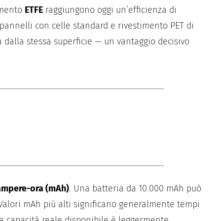
imento
ETFE
raggiungono oggi un’efficienza di
pannelli con celle standard e rivestimento PET di
 dalla stessa superficie — un vantaggio decisivo
iampere-ora (mAh)
. Una batteria da 10.000 mAh può
Valori mAh più alti significano generalmente tempi
 la capacità reale disponibile è leggermente