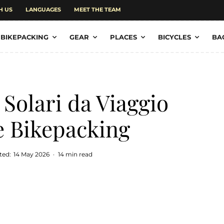
H US
LANGUAGES
MEET THE TEAM
BIKEPACKING
GEAR
PLACES
BICYCLES
BA
 Solari da Viaggio
e Bikepacking
ted:
14 May 2026
·
14 min read