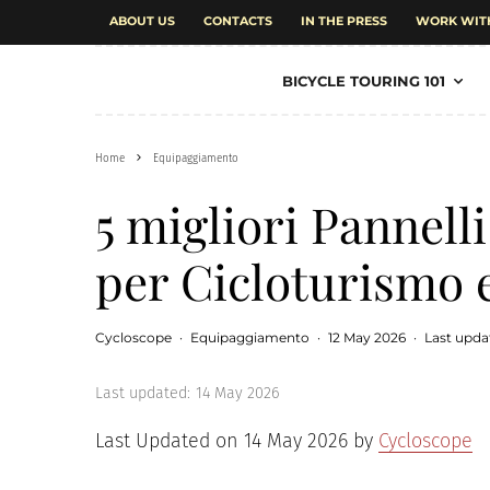
ABOUT US
CONTACTS
IN THE PRESS
WORK WIT
BICYCLE TOURING 101
Home
Equipaggiamento
5 migliori Pannelli
per Cicloturismo 
Cycloscope
·
Equipaggiamento
·
12 May 2026
·
Last upda
Last updated:
14 May 2026
Last Updated on 14 May 2026 by
Cycloscope