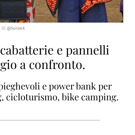
e CC @SunJack
icabatterie e pannelli
ggio a confronto.
i pieghevoli e power bank per
, cicloturismo, bike camping.