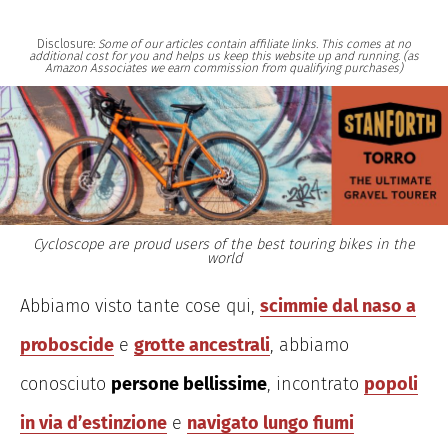
Disclosure:
Some of our articles contain affiliate links. This comes at no
additional cost for you and helps us keep this website up and running. (as
Amazon Associates we earn commission from qualifying purchases)
Cycloscope are proud users of the best touring bikes in the
world
Abbiamo visto tante cose qui,
scimmie dal naso a
proboscide
e
grotte ancestrali
, abbiamo
conosciuto
persone bellissime
, incontrato
popoli
in via d’estinzione
e
navigato lungo fiumi