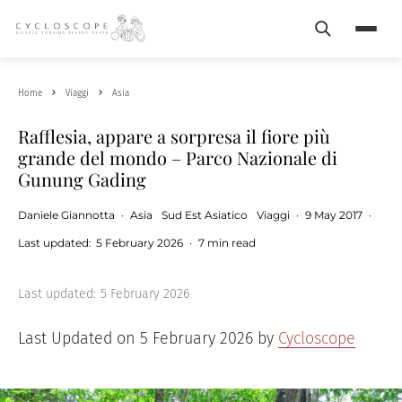
Search
Menu
Home
Viaggi
Asia
Rafflesia, appare a sorpresa il fiore più
grande del mondo – Parco Nazionale di
Gunung Gading
Daniele Giannotta
·
Asia
Sud Est Asiatico
Viaggi
·
9 May 2017
·
Last updated:
5 February 2026
·
7 min read
Last updated:
5 February 2026
Last Updated on 5 February 2026 by
Cycloscope