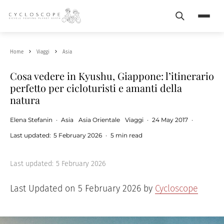
Search
Menu
Home
Viaggi
Asia
Cosa vedere in Kyushu, Giappone: l’itinerario
perfetto per cicloturisti e amanti della
natura
Elena Stefanin
·
Asia
Asia Orientale
Viaggi
·
24 May 2017
·
Last updated:
5 February 2026
·
5 min read
Last updated:
5 February 2026
Last Updated on 5 February 2026 by
Cycloscope