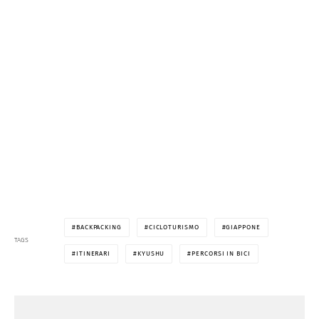
BACKPACKING
CICLOTURISMO
GIAPPONE
TAGS
ITINERARI
KYUSHU
PERCORSI IN BICI