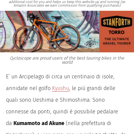
additional cost for you and helps us keep this website up and running. (as
Amazon Associates we earn commission from qualifying purchases)
Cycloscope are proud users of the best touring bikes in the
world
E’ un Arcipelago di circa un centinaio di isole,
annidate nel golfo
Kyushu
, le più grandi delle
quali sono Ueshima e Shimoshima. Sono
connesse da ponti, quindi é possibile pedalare
da
Kumamoto ad Akune
(nella prefettura di