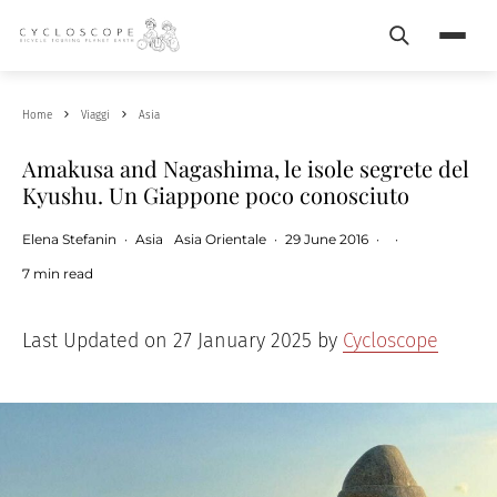
Search
Menu
Home
Viaggi
Asia
Amakusa and Nagashima, le isole segrete del
Kyushu. Un Giappone poco conosciuto
Elena Stefanin
·
Asia
Asia Orientale
·
29 June 2016
·
·
7 min read
Last Updated on 27 January 2025 by
Cycloscope