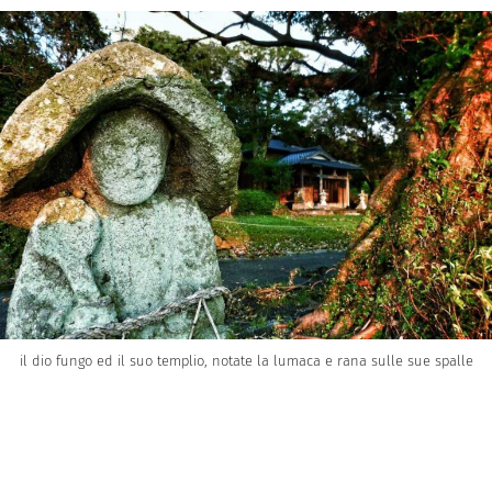
il dio fungo ed il suo templio, notate la lumaca e rana sulle sue spalle