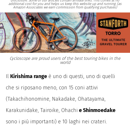
Disclosure:
Some of our articles contain affiliate links. This comes at no
additional cost for you and helps us keep this website up and running. (as
Amazon Associates we earn commission from qualifying purchases)
Cycloscope are proud users of the best touring bikes in the
world
Il
Kirishima range
è uno di questi, uno di quelli
che si riposano meno, con 15 coni attivi
(Takachihonomine, Nakadake, Ohatayama,
Karakunidake, Tairoike, Ohachi
e Shinmoedake
sono i più importanti) e 10 laghi nei crateri.