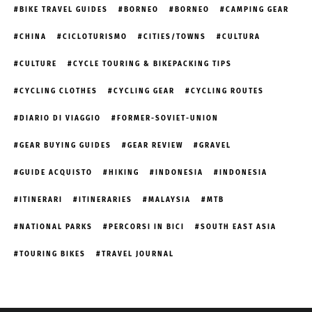
BIKE TRAVEL GUIDES
BORNEO
BORNEO
CAMPING GEAR
CHINA
CICLOTURISMO
CITIES/TOWNS
CULTURA
CULTURE
CYCLE TOURING & BIKEPACKING TIPS
CYCLING CLOTHES
CYCLING GEAR
CYCLING ROUTES
DIARIO DI VIAGGIO
FORMER-SOVIET-UNION
GEAR BUYING GUIDES
GEAR REVIEW
GRAVEL
GUIDE ACQUISTO
HIKING
INDONESIA
INDONESIA
ITINERARI
ITINERARIES
MALAYSIA
MTB
NATIONAL PARKS
PERCORSI IN BICI
SOUTH EAST ASIA
TOURING BIKES
TRAVEL JOURNAL