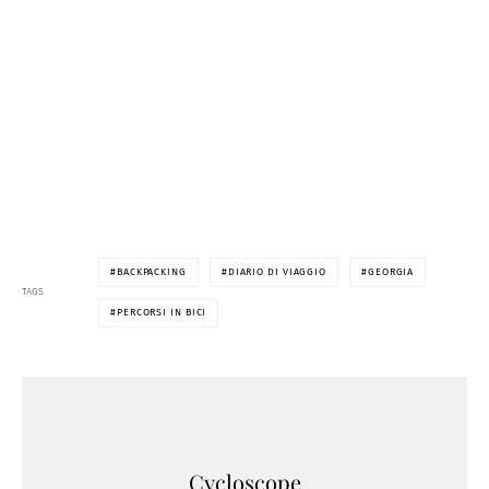
BACKPACKING
DIARIO DI VIAGGIO
GEORGIA
TAGS
PERCORSI IN BICI
Cycloscope