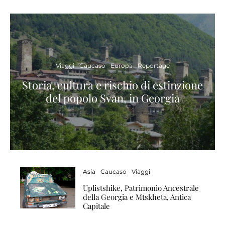
Viaggi
Caucaso
Europa
Reportage
Storia, cultura e rischio di estinzione
del popolo Svan, in Georgia
Asia
Caucaso
Viaggi
Uplistshike, Patrimonio Ancestrale
della Georgia e Mtskheta, Antica
Capitale