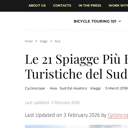
ABOUT US
CONTACTS
IN THE PRESS
WORK WIT
BICYCLE TOURING 101
Home
Viaggi
Asia
Le 21 Spiagge Più 
Turistiche del Sud
Cycloscope
·
Asia
Sud Est Asiatico
Viaggi
·
5 March 2018
Last updated:
3 February 2026
Last Updated on 3 February 2026 by
Cyclosco