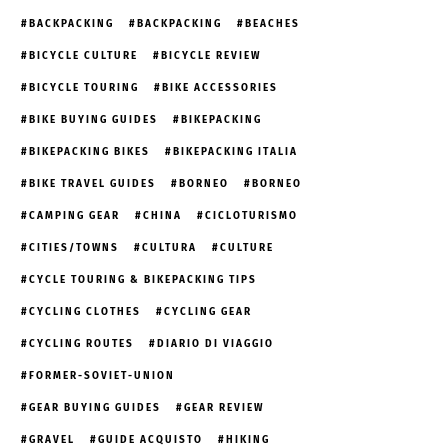
BACKPACKING
BACKPACKING
BEACHES
BICYCLE CULTURE
BICYCLE REVIEW
BICYCLE TOURING
BIKE ACCESSORIES
BIKE BUYING GUIDES
BIKEPACKING
BIKEPACKING BIKES
BIKEPACKING ITALIA
BIKE TRAVEL GUIDES
BORNEO
BORNEO
CAMPING GEAR
CHINA
CICLOTURISMO
CITIES/TOWNS
CULTURA
CULTURE
CYCLE TOURING & BIKEPACKING TIPS
CYCLING CLOTHES
CYCLING GEAR
CYCLING ROUTES
DIARIO DI VIAGGIO
FORMER-SOVIET-UNION
GEAR BUYING GUIDES
GEAR REVIEW
GRAVEL
GUIDE ACQUISTO
HIKING