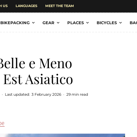
H US
LANGUAGES
MEET THE TEAM
BIKEPACKING
GEAR
PLACES
BICYCLES
BA
Belle e Meno
 Est Asiatico
·
Last updated:
3 February 2026
·
29 min read
pe