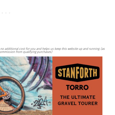
at no additional cost for you and helps us keep this website up and running. (as
ommission from qualifying purchases)