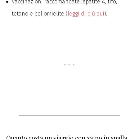
Vaccinazioni raccomandate: epatite A, tifo,
tetano e poliomielite (
leggi di più qui
).
Quanto costa un viaggio con zaino in spalla