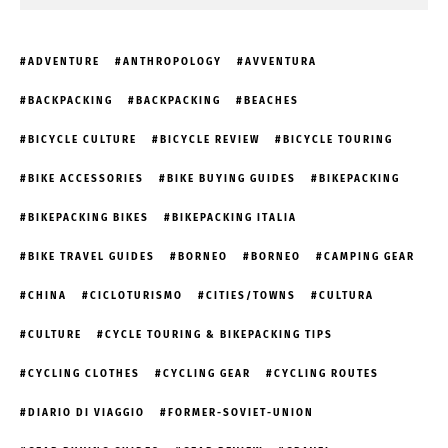
ADVENTURE
ANTHROPOLOGY
AVVENTURA
BACKPACKING
BACKPACKING
BEACHES
BICYCLE CULTURE
BICYCLE REVIEW
BICYCLE TOURING
BIKE ACCESSORIES
BIKE BUYING GUIDES
BIKEPACKING
BIKEPACKING BIKES
BIKEPACKING ITALIA
BIKE TRAVEL GUIDES
BORNEO
BORNEO
CAMPING GEAR
CHINA
CICLOTURISMO
CITIES/TOWNS
CULTURA
CULTURE
CYCLE TOURING & BIKEPACKING TIPS
CYCLING CLOTHES
CYCLING GEAR
CYCLING ROUTES
DIARIO DI VIAGGIO
FORMER-SOVIET-UNION