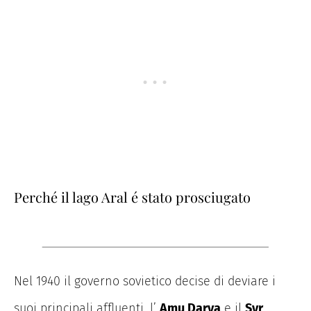
Perché il lago Aral é stato prosciugato
Nel 1940 il governo sovietico decise di deviare i
suoi principali affluenti, l’
Amu Darya
e il
Syr