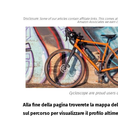
Disclosure:
Some of our articles contain affiliate links. This comes 
Amazon Associates we earn c
Cycloscope are proud users o
Alla fine della pagina troverete la mappa de
sul percorso per visualizzare il profilo altime