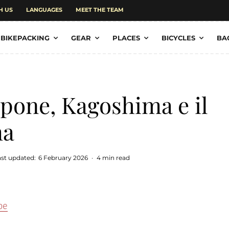
H US
LANGUAGES
MEET THE TEAM
BIKEPACKING
GEAR
PLACES
BICYCLES
BA
ppone, Kagoshima e il
ma
ast updated:
6 February 2026
·
4 min read
pe