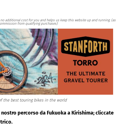
at no additional cost for you and helps us keep this website up and running. (as
ommission from qualifying purchases)
f the best touring bikes in the world
l nostro percorso da Fukuoka a Kirishima; cliccate
trico.