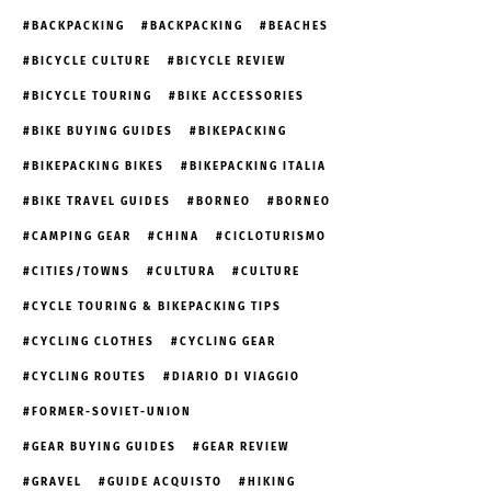
BACKPACKING
BACKPACKING
BEACHES
BICYCLE CULTURE
BICYCLE REVIEW
BICYCLE TOURING
BIKE ACCESSORIES
BIKE BUYING GUIDES
BIKEPACKING
BIKEPACKING BIKES
BIKEPACKING ITALIA
BIKE TRAVEL GUIDES
BORNEO
BORNEO
CAMPING GEAR
CHINA
CICLOTURISMO
CITIES/TOWNS
CULTURA
CULTURE
CYCLE TOURING & BIKEPACKING TIPS
CYCLING CLOTHES
CYCLING GEAR
CYCLING ROUTES
DIARIO DI VIAGGIO
FORMER-SOVIET-UNION
GEAR BUYING GUIDES
GEAR REVIEW
GRAVEL
GUIDE ACQUISTO
HIKING