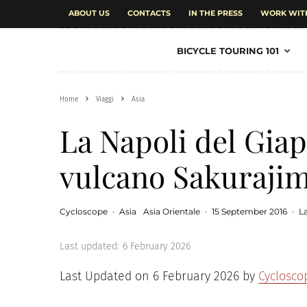
ABOUT US
CONTACTS
IN THE PRESS
WORK WIT
BICYCLE TOURING 101
Home
Viaggi
Asia
La Napoli del Gia
vulcano Sakuraji
Cycloscope
·
Asia
Asia Orientale
·
15 September 2016
·
L
Last updated:
6 February 2026
Last Updated on 6 February 2026 by
Cyclosco