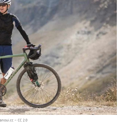
anoui.cc – CC 2.0