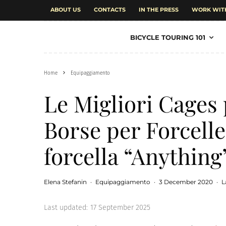
ABOUT US
CONTACTS
IN THE PRESS
WORK WIT
BICYCLE TOURING 101
Home
Equipaggiamento
Le Migliori Cages
Borse per Forcelle
forcella “Anything
Elena Stefanin
·
Equipaggiamento
·
3 December 2020
·
L
Last updated:
17 September 2025