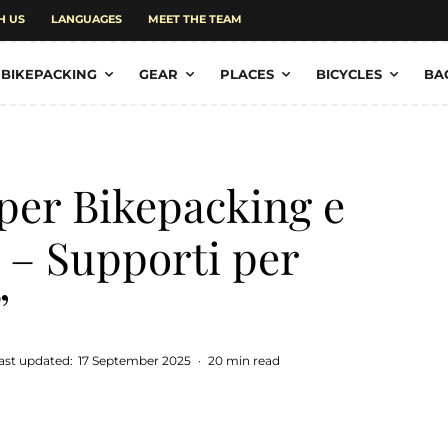
H US
LANGUAGES
MEET THE TEAM
BIKEPACKING
GEAR
PLACES
BICYCLES
BA
 per Bikepacking e
 – Supporti per
”
ast updated:
17 September 2025
·
20 min read