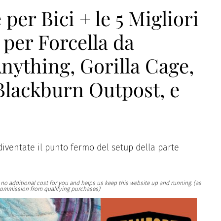
per Bici + le 5 Migliori
per Forcella da
nything, Gorilla Cage,
Blackburn Outpost, e
diventate il punto fermo del setup della parte
at no additional cost for you and helps us keep this website up and running. (as
ommission from qualifying purchases)