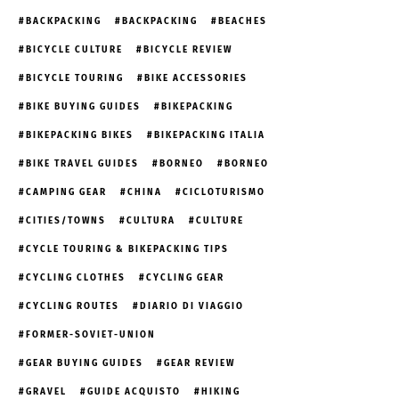
BACKPACKING
BACKPACKING
BEACHES
BICYCLE CULTURE
BICYCLE REVIEW
BICYCLE TOURING
BIKE ACCESSORIES
BIKE BUYING GUIDES
BIKEPACKING
BIKEPACKING BIKES
BIKEPACKING ITALIA
BIKE TRAVEL GUIDES
BORNEO
BORNEO
CAMPING GEAR
CHINA
CICLOTURISMO
CITIES/TOWNS
CULTURA
CULTURE
CYCLE TOURING & BIKEPACKING TIPS
CYCLING CLOTHES
CYCLING GEAR
CYCLING ROUTES
DIARIO DI VIAGGIO
FORMER-SOVIET-UNION
GEAR BUYING GUIDES
GEAR REVIEW
GRAVEL
GUIDE ACQUISTO
HIKING