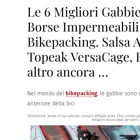
Le 6 Migliori Gabbie 
Borse Impermeabili 
Bikepacking. Salsa A
Topeak VersaCage, 
altro ancora …
Nel mondo del
bikepacking
, le gabbie sono 
anteriore della bici.
Disclosure:
Some of our articles contain affiliate links. This comes 
Amazon Associates we earn c