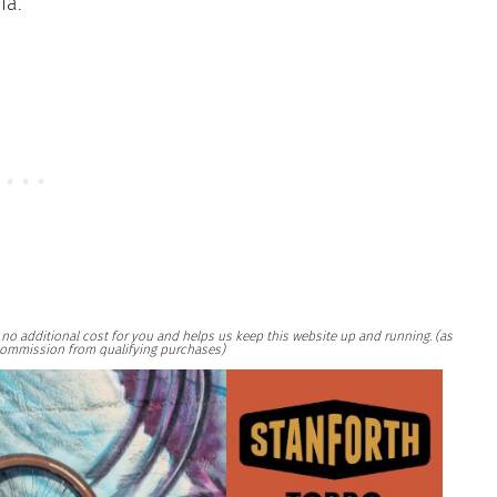
ia.
at no additional cost for you and helps us keep this website up and running. (as
ommission from qualifying purchases)