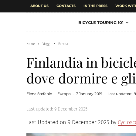
ABOUT US
CONTACTS
IN THE PRESS
WORK WIT
BICYCLE TOURING 101
Home
Viaggi
Europa
Finlandia in bicicle
dove dormire e gli 
Elena Stefanin
·
Europa
·
7 January 2019
·
Last updated:
Last updated:
9 December 2025
Last Updated on 9 December 2025 by
Cyclos