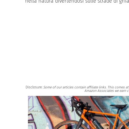
nella natura divertendosi sulle strade di ghia
Disclosure:
Some of our articles contain affiliate links. This comes 
Amazon Associates we earn c