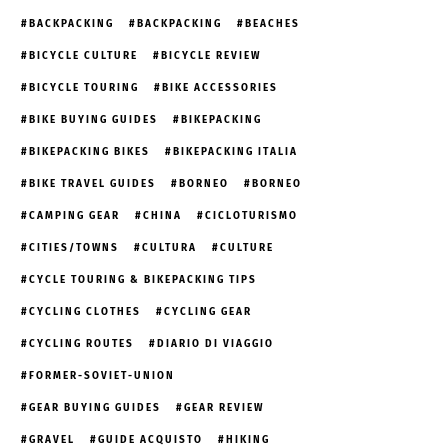
BACKPACKING
BACKPACKING
BEACHES
BICYCLE CULTURE
BICYCLE REVIEW
BICYCLE TOURING
BIKE ACCESSORIES
BIKE BUYING GUIDES
BIKEPACKING
BIKEPACKING BIKES
BIKEPACKING ITALIA
BIKE TRAVEL GUIDES
BORNEO
BORNEO
CAMPING GEAR
CHINA
CICLOTURISMO
CITIES/TOWNS
CULTURA
CULTURE
CYCLE TOURING & BIKEPACKING TIPS
CYCLING CLOTHES
CYCLING GEAR
CYCLING ROUTES
DIARIO DI VIAGGIO
FORMER-SOVIET-UNION
GEAR BUYING GUIDES
GEAR REVIEW
GRAVEL
GUIDE ACQUISTO
HIKING