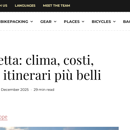
H US
LANGUAGES
MEET THE TEAM
BIKEPACKING
GEAR
PLACES
BICYCLES
BA
tta: clima, costi,
itinerari più belli
9 December 2025
·
29 min read
cope