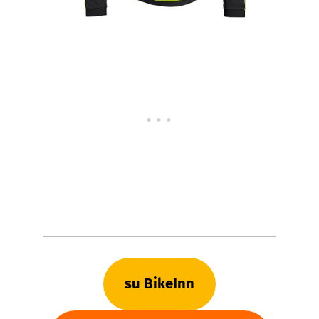
su BikeInn