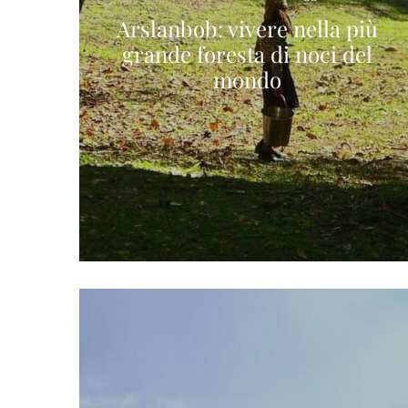
Arslanbob: vivere nella più
grande foresta di noci del
mondo