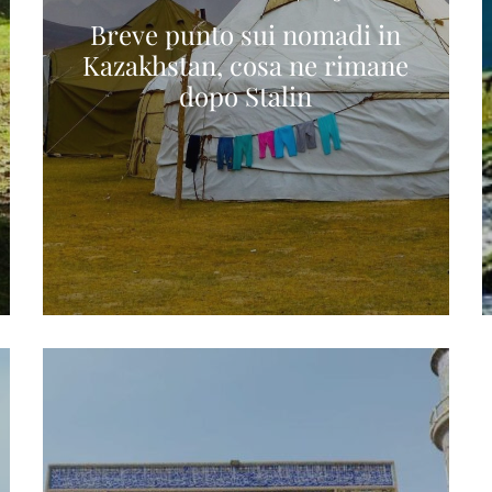
Breve punto sui nomadi in
Kazakhstan, cosa ne rimane
dopo Stalin