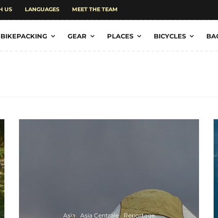
H US
LANGUAGES
MEET THE TEAM
BIKEPACKING
GEAR
PLACES
BICYCLES
BA
Asia
Asia Centrale
Reportage