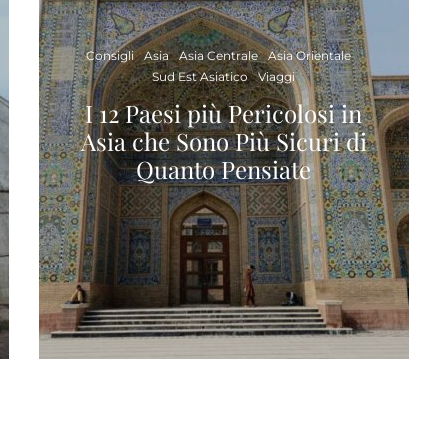
Consigli
Asia
Asia Centrale
Asia Orientale
Sud Est Asiatico
Viaggi
I 12 Paesi più Pericolosi in
Asia che Sono Più Sicuri di
Quanto Pensiate