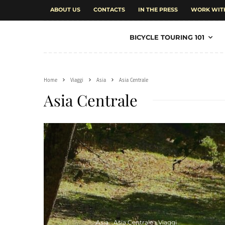
ABOUT US
CONTACTS
IN THE PRESS
WORK WIT
BICYCLE TOURING 101
Home
Viaggi
Asia
Asia Centrale
Asia Centrale
Asia
Asia Centrale
Viaggi