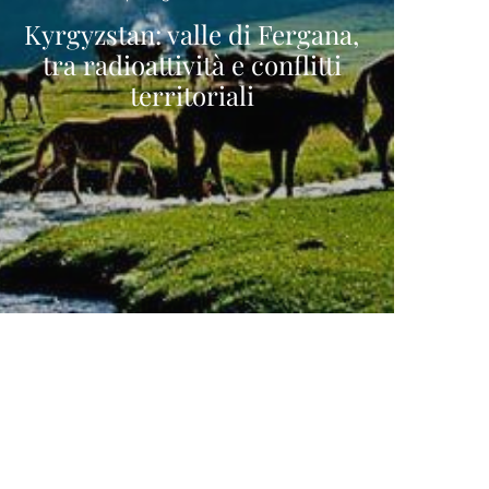
Kyrgyzstan: valle di Fergana,
tra radioattività e conflitti
territoriali