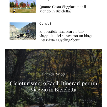
Quanto Costa Viaggiare per il
Mondo in Bicicletta?
Consigli
E’ possibile finanziare il tuo
viaggio in bici attraverso un blog?
Intervista a CyclingAbout
Consigli
Viaggi
Cicloturismo: 9 Facili Itinerari per un
Viaggio in Bicicletta