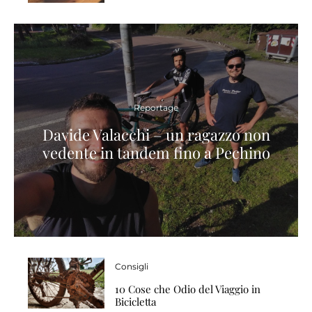
Reportage
Davide Valacchi – un ragazzo non
vedente in tandem fino a Pechino
Consigli
10 Cose che Odio del Viaggio in
Bicicletta