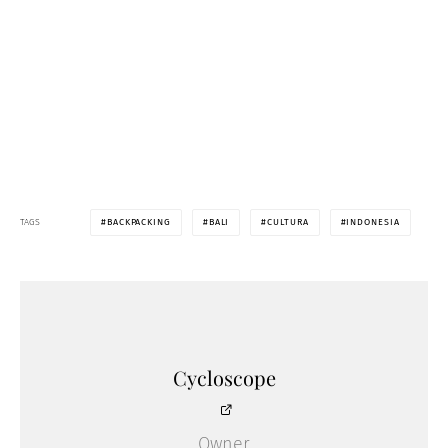
TAGS
BACKPACKING
BALI
CULTURA
INDONESIA
Cycloscope
Owner