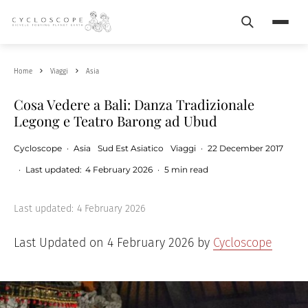
Search
Menu
Home
Viaggi
Asia
Cosa Vedere a Bali: Danza Tradizionale
Legong e Teatro Barong ad Ubud
Cycloscope
·
Asia
Sud Est Asiatico
Viaggi
·
22 December 2017
·
Last updated:
4 February 2026
·
5 min read
Last updated:
4 February 2026
Last Updated on 4 February 2026 by
Cycloscope