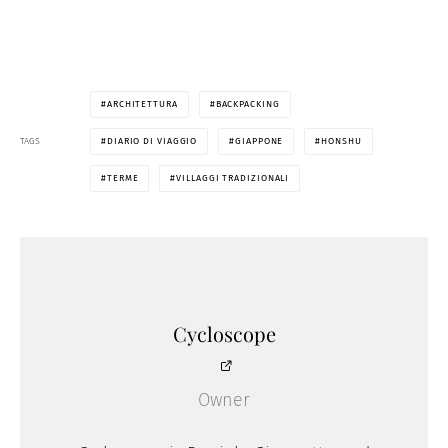
ARCHITETTURA
BACKPACKING
TAGS
DIARIO DI VIAGGIO
GIAPPONE
HONSHU
TERME
VILLAGGI TRADIZIONALI
Cycloscope
Owner