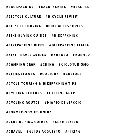
BACKPACKING
BACKPACKING
BEACHES
BICYCLE CULTURE
BICYCLE REVIEW
BICYCLE TOURING
BIKE ACCESSORIES
BIKE BUYING GUIDES
BIKEPACKING
BIKEPACKING BIKES
BIKEPACKING ITALIA
BIKE TRAVEL GUIDES
BORNEO
BORNEO
CAMPING GEAR
CHINA
CICLOTURISMO
CITIES/TOWNS
CULTURA
CULTURE
CYCLE TOURING & BIKEPACKING TIPS
CYCLING CLOTHES
CYCLING GEAR
CYCLING ROUTES
DIARIO DI VIAGGIO
FORMER-SOVIET-UNION
GEAR BUYING GUIDES
GEAR REVIEW
GRAVEL
GUIDE ACQUISTO
HIKING