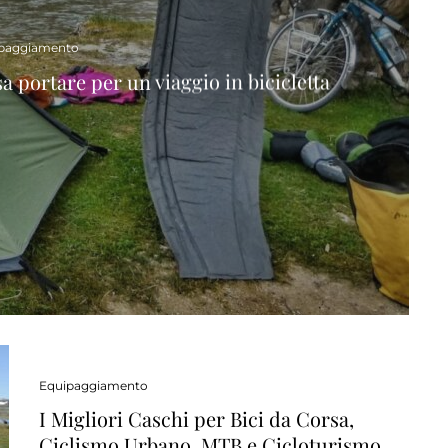
paggiamento
 portare per un viaggio in bicicletta
Equipaggiamento
I Migliori Caschi per Bici da Corsa,
Ciclismo Urbano, MTB e Cicloturismo.