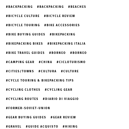
BACKPACKING
BACKPACKING
BEACHES
BICYCLE CULTURE
BICYCLE REVIEW
BICYCLE TOURING
BIKE ACCESSORIES
BIKE BUYING GUIDES
BIKEPACKING
BIKEPACKING BIKES
BIKEPACKING ITALIA
BIKE TRAVEL GUIDES
BORNEO
BORNEO
CAMPING GEAR
CHINA
CICLOTURISMO
CITIES/TOWNS
CULTURA
CULTURE
CYCLE TOURING & BIKEPACKING TIPS
CYCLING CLOTHES
CYCLING GEAR
CYCLING ROUTES
DIARIO DI VIAGGIO
FORMER-SOVIET-UNION
GEAR BUYING GUIDES
GEAR REVIEW
GRAVEL
GUIDE ACQUISTO
HIKING