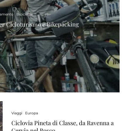
iamento
Biciclette
per Cicloturismo e Bikepacking
Viaggi
Europa
Ciclovia Pineta di Classe, da Ravenna a
Cervia nel Bosco