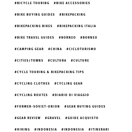
BICYCLE TOURING
BIKE ACCESSORIES
BIKE BUYING GUIDES
BIKEPACKING
BIKEPACKING BIKES
BIKEPACKING ITALIA
BIKE TRAVEL GUIDES
BORNEO
BORNEO
CAMPING GEAR
CHINA
CICLOTURISMO
CITIES/TOWNS
CULTURA
CULTURE
CYCLE TOURING & BIKEPACKING TIPS
CYCLING CLOTHES
CYCLING GEAR
CYCLING ROUTES
DIARIO DI VIAGGIO
FORMER-SOVIET-UNION
GEAR BUYING GUIDES
GEAR REVIEW
GRAVEL
GUIDE ACQUISTO
HIKING
INDONESIA
INDONESIA
ITINERARI