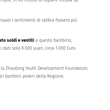
mpre, in un circolo di copia e incolla su
avo i sentimenti di rabbia fossero più
o soldi e vestiti
a questo bambino,
i dati solo 8.000 yuan, circa 1.000 Euro.
i, la Zhaotong Youth Development Foundation,
altri bambini poveri della Regione.