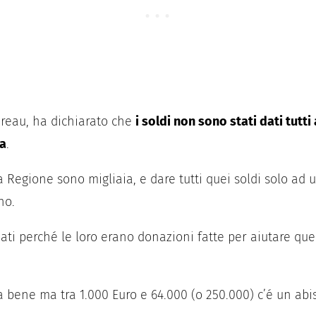
ureau, ha dichiarato che
i soldi non sono stati dati tut
na
.
Regione sono migliaia, e dare tutti quei soldi solo ad un
no.
iati perché le loro erano donazioni fatte per aiutare qu
 bene ma tra 1.000 Euro e 64.000 (o 250.000) c’é un abiss