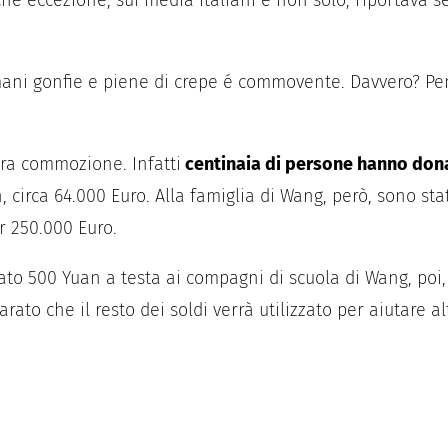
he eccezione, sui media italiani e non solo, riportava se
ni gonfie e piene di crepe é commovente. Davvero? Pens
era commozione. Infatti
centinaia di persone hanno donat
, circa 64.000 Euro. Alla famiglia di Wang, però, sono stat
r 250.000 Euro.
dato 500 Yuan a testa ai compagni di scuola di Wang, po
iarato che il resto dei soldi verrà utilizzato per aiutare 