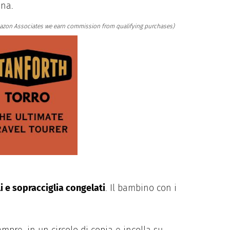
ina.
s Amazon Associates we earn commission from qualifying purchases)
i e sopracciglia congelati
. Il bambino con i