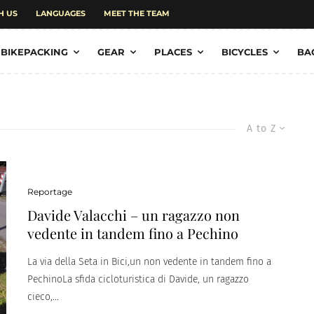
H US
LANGUAGES
MEET THE TEAM
BIKEPACKING
GEAR
PLACES
BICYCLES
BA
A to Z
Reportage
Davide Valacchi – un ragazzo non
vedente in tandem fino a Pechino
La via della Seta in Bici,un non vedente in tandem fino a
PechinoLa sfida cicloturistica di Davide, un ragazzo
cieco,...