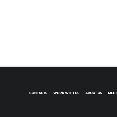
CONTACTS
WORK WITH US
ABOUT US
MEET