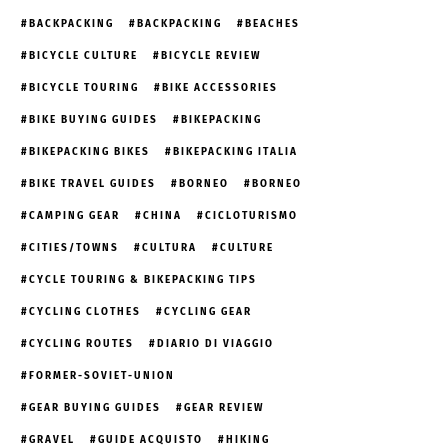
BACKPACKING
BACKPACKING
BEACHES
BICYCLE CULTURE
BICYCLE REVIEW
BICYCLE TOURING
BIKE ACCESSORIES
BIKE BUYING GUIDES
BIKEPACKING
BIKEPACKING BIKES
BIKEPACKING ITALIA
BIKE TRAVEL GUIDES
BORNEO
BORNEO
CAMPING GEAR
CHINA
CICLOTURISMO
CITIES/TOWNS
CULTURA
CULTURE
CYCLE TOURING & BIKEPACKING TIPS
CYCLING CLOTHES
CYCLING GEAR
CYCLING ROUTES
DIARIO DI VIAGGIO
FORMER-SOVIET-UNION
GEAR BUYING GUIDES
GEAR REVIEW
GRAVEL
GUIDE ACQUISTO
HIKING