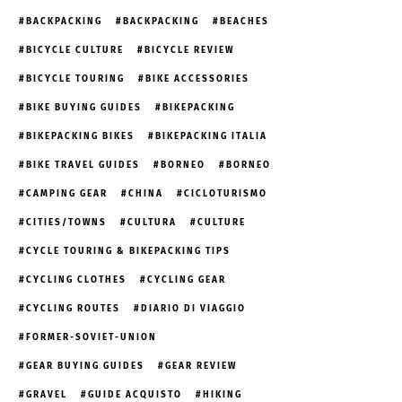
BACKPACKING
BACKPACKING
BEACHES
BICYCLE CULTURE
BICYCLE REVIEW
BICYCLE TOURING
BIKE ACCESSORIES
BIKE BUYING GUIDES
BIKEPACKING
BIKEPACKING BIKES
BIKEPACKING ITALIA
BIKE TRAVEL GUIDES
BORNEO
BORNEO
CAMPING GEAR
CHINA
CICLOTURISMO
CITIES/TOWNS
CULTURA
CULTURE
CYCLE TOURING & BIKEPACKING TIPS
CYCLING CLOTHES
CYCLING GEAR
CYCLING ROUTES
DIARIO DI VIAGGIO
FORMER-SOVIET-UNION
GEAR BUYING GUIDES
GEAR REVIEW
GRAVEL
GUIDE ACQUISTO
HIKING