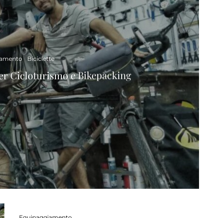
iamento
Biciclette
per Cicloturismo e Bikepacking
Equipaggiamento