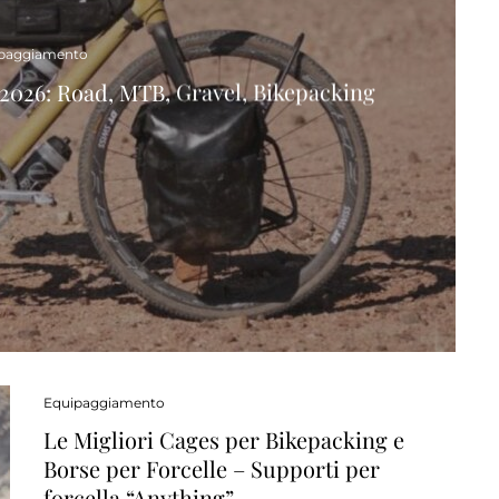
paggiamento
l 2026: Road, MTB, Gravel, Bikepacking
Equipaggiamento
Le Migliori Cages per Bikepacking e
Borse per Forcelle – Supporti per
forcella “Anything”