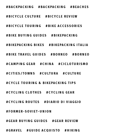
BACKPACKING
BACKPACKING
BEACHES
BICYCLE CULTURE
BICYCLE REVIEW
BICYCLE TOURING
BIKE ACCESSORIES
BIKE BUYING GUIDES
BIKEPACKING
BIKEPACKING BIKES
BIKEPACKING ITALIA
BIKE TRAVEL GUIDES
BORNEO
BORNEO
CAMPING GEAR
CHINA
CICLOTURISMO
CITIES/TOWNS
CULTURA
CULTURE
CYCLE TOURING & BIKEPACKING TIPS
CYCLING CLOTHES
CYCLING GEAR
CYCLING ROUTES
DIARIO DI VIAGGIO
FORMER-SOVIET-UNION
GEAR BUYING GUIDES
GEAR REVIEW
GRAVEL
GUIDE ACQUISTO
HIKING