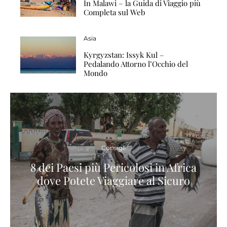
In Malawi – la Guida di Viaggio più
Completa sul Web
Asia
Kyrgyzstan: Issyk Kul –
Pedalando Attorno l’Occhio del
Mondo
Consigli
8 dei Paesi più Pericolosi in Africa
dove Potete Viaggiare al Sicuro