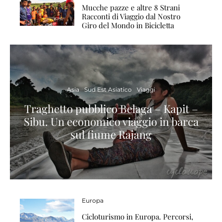
Mucche pazze e altre 8 Strani
Racconti di Viaggio dal Nostro
Giro del Mondo in Bicicletta
Asia
Sud Est Asiatico
Viaggi
Traghetto pubblico Belaga – Kapit –
Sibu. Un economico viaggio in barca
sul fiume Rajang
Europa
Cicloturismo in Europa. Percorsi,